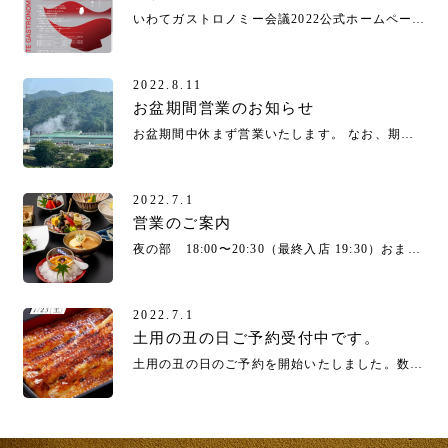
いわてガストロノミー会議2022公式ホームページhttps://iwate-gastronomy.com/
2022.8.11
お盆期間営業のお知らせ
お盆期間中休まず営業いたします。 なお、期間中の昼の部の席のご予約は受付しておりません。 夜の部ご予約と空席状況 8/11 × 8/12 × 8/13 ⚪︎ 8/14 ⚪︎ 8/15 more
2022.7.1
営業のご案内
夜の部 18:00〜20:30（最終入店 19:30）おまかせコース ¥5,000〜¥10,000（税別） 旬の食材、地物魚介類を中心におまかせコースで全個室にてご案内しております。2名様より事前予約にて承っております。more
2022.7.1
土用の丑の日ご予約受付中です。
土用の丑の日のご予約を開始いたしました。数量限定。お早めにご注文ください。