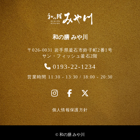
和の膳 みや川
〒026-0031 岩手県釜石市鈴子町2番1号
サン・フィッシュ釜石2階
0193-22-1234
営業時間 11:30 - 13:30 / 18:00 - 20:30
i
F
X
n
a
s
c
個人情報保護方針
t
e
a
b
g
o
© 和の膳 みや川